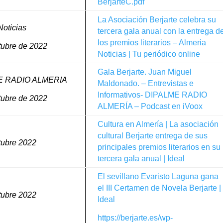
BerjarteC.pdf
La Asociación Berjarte celebra su
Noticias
tercera gala anual con la entrega d
los premios literarios – Almeria
tubre de 2022
Noticias | Tu periódico online
Gala Berjarte. Juan Miguel
E RADIO ALMERIA
Maldonado. – Entrevistas e
Informativos- DIPALME RADIO
tubre de 2022
ALMERÍA – Podcast en iVoox
Cultura en Almería | La asociación
cultural Berjarte entrega de sus
tubre 2022
principales premios literarios en su
tercera gala anual | Ideal
El sevillano Evaristo Laguna gana
el III Certamen de Novela Berjarte |
tubre 2022
Ideal
https://berjarte.es/wp-