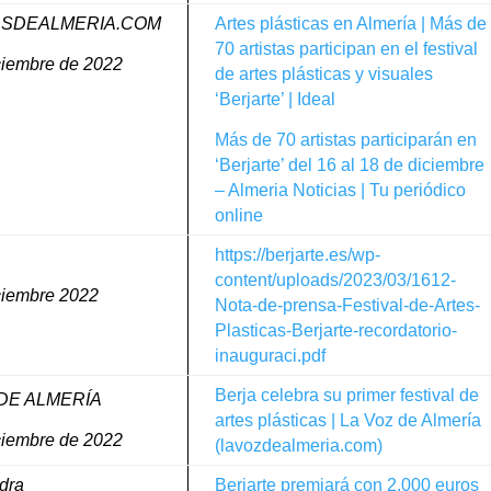
ASDEALMERIA.COM
Artes plásticas en Almería | Más de
70 artistas participan en el festival
ciembre de 2022
de artes plásticas y
visuales
‘Berjarte’ | Ideal
Más de 70 artistas participarán en
‘Berjarte’ del 16 al 18 de diciembre
– Almeria Noticias | Tu periódico
online
https://berjarte.es/wp-
content/uploads/2023/03/1612-
ciembre 2022
Nota-de-prensa-Festival-de-Artes-
Plasticas-Berjarte-recordatorio-
inauguraci.pdf
Berja celebra su primer festival de
 DE ALMERÍA
artes plásticas | La Voz de Almería
ciembre de 2022
(lavozdealmeria.com)
dra
Berjarte premiará con 2.000 euros