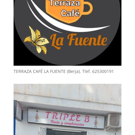
TERRAZA CAFÉ LA FUENTE (Berja). Tlef. 625300191