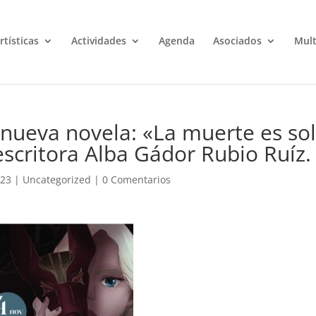
rtísticas
Actividades
Agenda
Asociados
Mul
nueva novela: «La muerte es so
 escritora Alba Gádor Rubio Ruíz.
023
|
Uncategorized
|
0 Comentarios