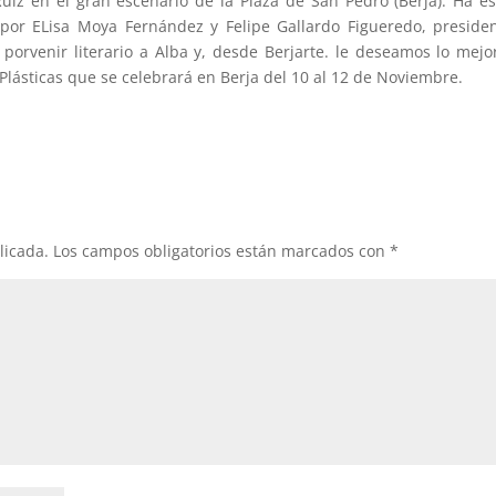
uiz en el gran escenario de la Plaza de San Pedro (Berja). Ha e
or ELisa Moya Fernández y Felipe Gallardo Figueredo, preside
porvenir literario a Alba y, desde Berjarte. le deseamos lo mejo
es Plásticas que se celebrará en Berja del 10 al 12 de Noviembre.
licada.
Los campos obligatorios están marcados con
*