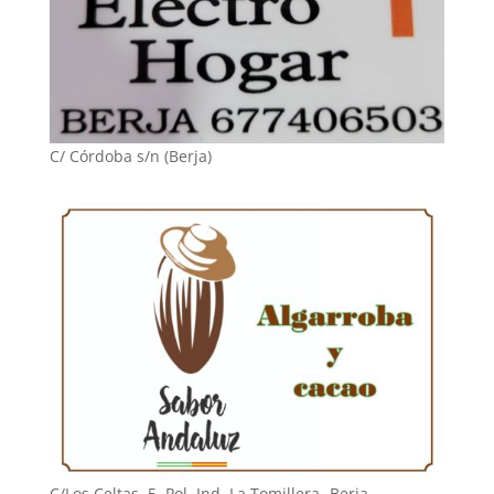
C/ Córdoba s/n (Berja)
C/Los Celtas, 5. Pol. Ind. La Tomillera -Berja-