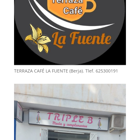
TERRAZA CAFÉ LA FUENTE (Berja). Tlef. 625300191