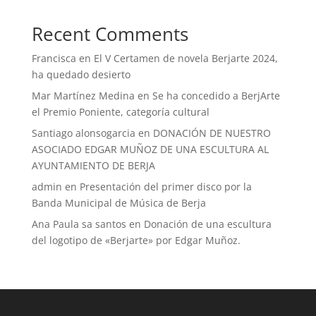
Recent Comments
Francisca
en
El V Certamen de novela Berjarte 2024,
ha quedado desierto
Mar Martínez Medina
en
Se ha concedido a BerjArte
el Premio Poniente, categoría cultural
Santiago alonsogarcia
en
DONACIÓN DE NUESTRO
ASOCIADO EDGAR MUÑOZ DE UNA ESCULTURA AL
AYUNTAMIENTO DE BERJA
admin
en
Presentación del primer disco por la
Banda Municipal de Música de Berja
Ana Paula sa santos
en
Donación de una escultura
del logotipo de «Berjarte» por Edgar Muñoz.