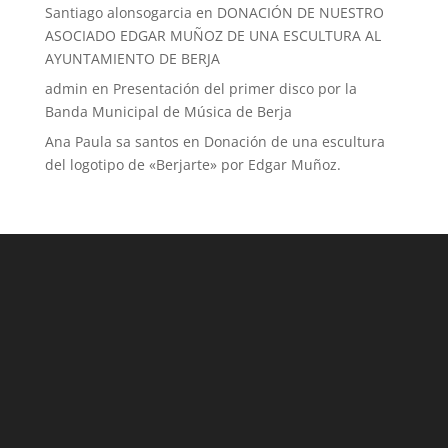
Santiago alonsogarcia
en
DONACIÓN DE NUESTRO
ASOCIADO EDGAR MUÑOZ DE UNA ESCULTURA AL
AYUNTAMIENTO DE BERJA
admin
en
Presentación del primer disco por la
Banda Municipal de Música de Berja
Ana Paula sa santos
en
Donación de una escultura
del logotipo de «Berjarte» por Edgar Muñoz.