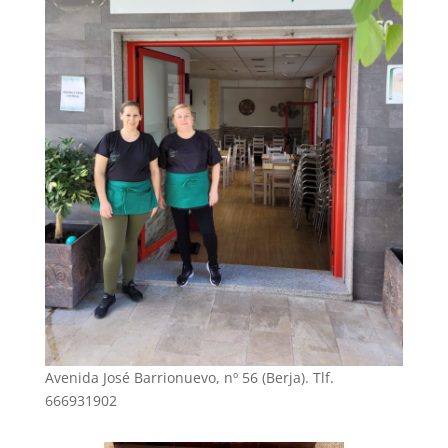
Avenida José Barrionuevo, nº 56 (Berja). Tlf.
666931902