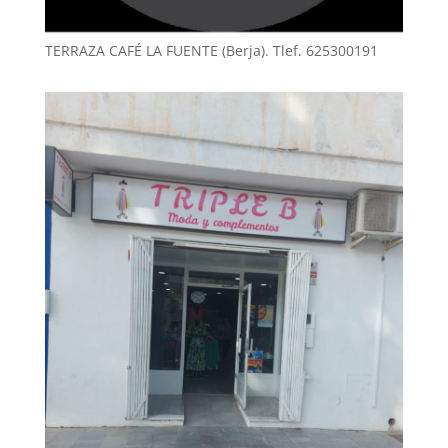
TERRAZA CAFÉ LA FUENTE (Berja). Tlef. 625300191