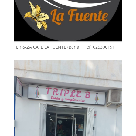
TERRAZA CAFÉ LA FUENTE (Berja). Tlef. 625300191