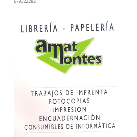
679322282