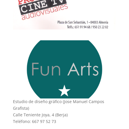
Estudio de diseño gráfico (Jose Manuel Campos
Grafista)
Calle Teniente Joya, 4 (Berja)
Teléfono: 667 97 52 73