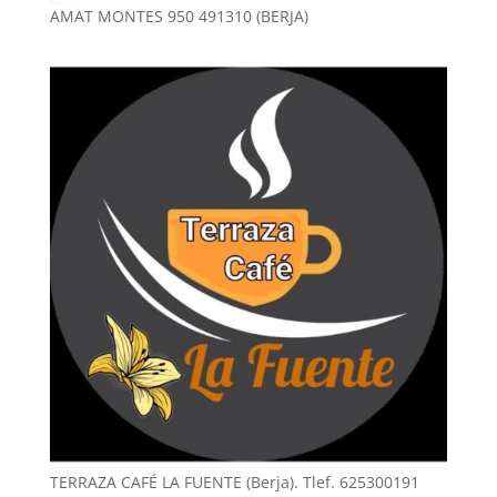
AMAT MONTES 950 491310 (BERJA)
TERRAZA CAFÉ LA FUENTE (Berja). Tlef. 625300191