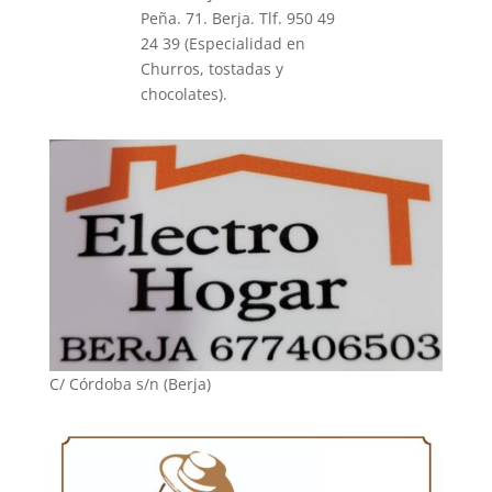
Peña. 71. Berja. Tlf. 950 49
24 39 (Especialidad en
Churros, tostadas y
chocolates).
C/ Córdoba s/n (Berja)