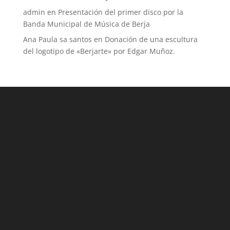
admin
en
Presentación del primer disco por la
Banda Municipal de Música de Berja
Ana Paula sa santos
en
Donación de una escultura
del logotipo de «Berjarte» por Edgar Muñoz.