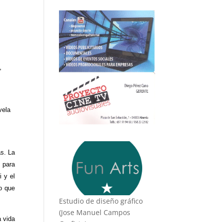
,
vela
as. La
 para
i y el
lo que
Estudio de diseño gráfico
(Jose Manuel Campos
a vida