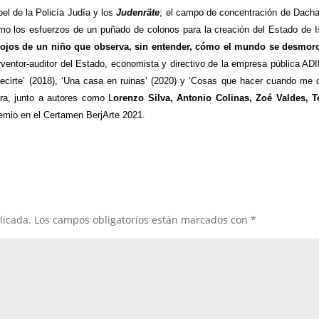
pel de la Policía Judía y los
Judenräte
; el campo de concentración de Dacha
mo los esfuerzos de un puñado de colonos para la creación del Estado de Is
 los ojos de un niño que observa, sin entender, cómo el mundo se desmor
rventor-auditor del Estado, economista y directivo de la empresa pública AD
 decirte’ (2018), ‘Una casa en ruinas’ (2020) y ‘Cosas que hacer cuando me 
ra, junto a autores como L
orenzo Silva, Antonio Colinas, Zoé Valdes, T
emio en el Certamen BerjArte 2021.
licada.
Los campos obligatorios están marcados con
*