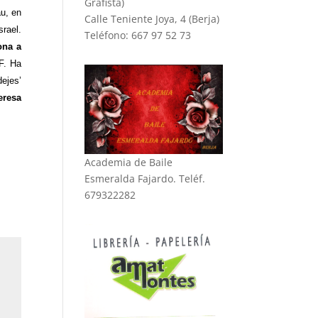
Grafista)
u, en
Calle Teniente Joya, 4 (Berja)
rael.
Teléfono: 667 97 52 73
ona a
IF. Ha
dejes’
eresa
Academia de Baile
Esmeralda Fajardo. Teléf.
679322282