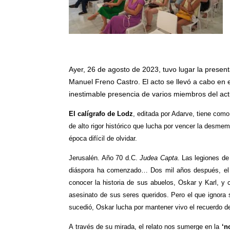
Ayer, 26 de agosto de 2023, tuvo lugar la presenta
Manuel Freno Castro. El acto se llevó a cabo en el
inestimable presencia de varios miembros del act
El calígrafo de Lodz
, editada por Adarve, tiene como
de alto rigor histórico que lucha por vencer la desme
época difícil de olvidar.
Jerusalén. Año 70 d.C.
Judea Capta
. Las legiones d
diáspora ha comenzado… Dos mil años después, el 
conocer la historia de sus abuelos, Oskar y Karl, y 
asesinato de sus seres queridos. Pero el que ignora 
sucedió, Oskar lucha por mantener vivo el recuerdo 
A través de su mirada, el relato nos sumerge en la
‘
no