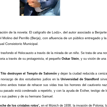
ción de la novela: El calígrafo de Lodz», del autor asociado a Berjarte
 Molino del Perrillo (Berja), con afluencia de un público entregado y la
ual Consistorio Municipal.
 trasfondo el Holocausto a través de la mirada de un niño. Se trata de una no
moria a través de su protagonista, el pequeño
Oskar Stein
, y su visión de una
e
Tito destruyen el Templo de Salomón
y dejan la ciudad reducida a ceniz
noviazgo de dos estudiantes judíos en la
Universidad de Standford
sirve
cómo ambos tratan de rehacer sus vidas tras los horrores del cautiverio naz
su pasado está condenado a repetirlo, y con la ayuda de Esther, testigo de 
de sus padres y de su hermano Samuel.
che de los cristales rotos’,
en el Múnich de 1938; la invasión de Polonia; l